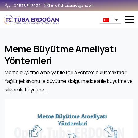
info@drtubaerdogan.com
+90 538 511 32 30
Meme Büyütme Ameliyatı
Yöntemleri
Meme büyütme ameliyatı ile ilgili 3 yöntem bulunmaktadır.
Yağ Enjeksiyonu ile büyütme, dolgu maddesi ile büyütme ve
silikon ile büyütme….