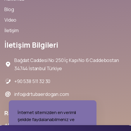
Blog
Video
İletişim
İletişim
Bilgileri
Bağdat Caddesi No:250 İç Kapı No:6 Caddebostan
34744 İstanbul Türkiye
+90 538 511 32 30
info@drtubaerdogan.com
Randevu
almak
için
bizi
arayın
İnternet sitemizden en verimli
şekilde faydalanabilmeniz ve
+90
538
511
32
30
kullanıcı deneyimini geliştirebilmek