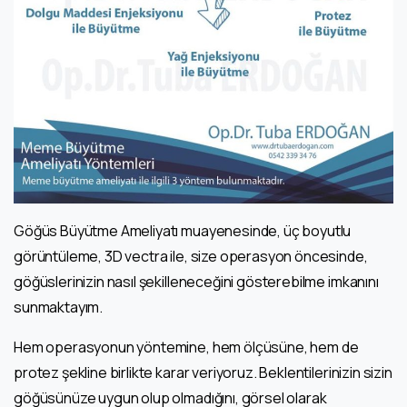
Göğüs Büyütme Ameliyatı muayenesinde, üç boyutlu
görüntüleme, 3D vectra ile, size operasyon öncesinde,
göğüslerinizin nasıl şekilleneceğini gösterebilme imkanını
sunmaktayım.
Hem operasyonun yöntemine, hem ölçüsüne, hem de
protez şekline birlikte karar veriyoruz. Beklentilerinizin sizin
göğüsünüze uygun olup olmadığını, görsel olarak