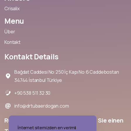
Crisalix
Menu
Über
Kontakt
Kontakt
Details
Bağdat Caddesi No:250 İç Kapı No:6 Caddebostan
34744 İstanbul Türkiye
+90 538 511 32 30
info@drtubaerdogan.com
Rufen
Sie
uns
an
und
vereinbaren
Sie
einen
İnternet sitemizden en verimli