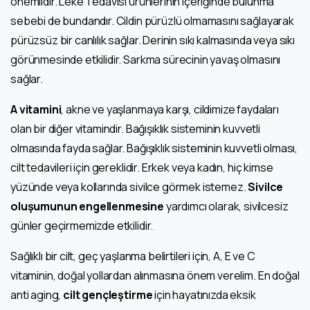
önemlidir. Leke Tedavisi ürünlerinin içeriğinde bulunma
sebebi de bundandır. Cildin pürüzlü olmamasını sağlayarak
pürüzsüz bir canlılık sağlar. Derinin sıkı kalmasında veya sıkı
görünmesinde etkilidir. Sarkma sürecinin yavaş olmasını
sağlar.
A vitamini
, akne ve yaşlanmaya karşı, cildimize faydaları
olan bir diğer vitamindir. Bağışıklık sisteminin kuvvetli
olmasında fayda sağlar. Bağışıklık sisteminin kuvvetli olması,
cilt tedavileri için gereklidir. Erkek veya kadın, hiç kimse
yüzünde veya kollarında sivilce görmek istemez.
Sivilce
oluşumunun engellenmesine
yardımcı olarak, sivilcesiz
günler geçirmemizde etkilidir.
Sağlıklı bir cilt, geç yaşlanma belirtileri için, A, E ve C
vitaminin, doğal yollardan alınmasına önem verelim. En doğal
anti aging,
cilt gençleştirme
için hayatınızda eksik