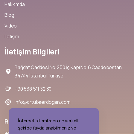
Hakkımda
Blog
Video
İletişim
İletişim
Bilgileri
Bağdat Caddesi No:250 İç Kapı No:6 Caddebostan
34744 İstanbul Türkiye
+90 538 511 32 30
info@drtubaerdogan.com
Randevu
almak
için
bizi
arayın
İnternet sitemizden en verimli
şekilde faydalanabilmeniz ve
+90
538
511
32
30