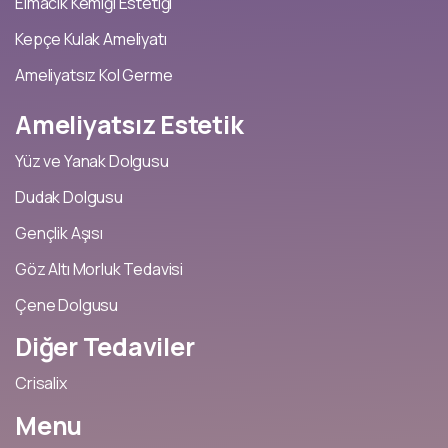
Elmacık Kemiği Estetiği
Kepçe Kulak Ameliyatı
Ameliyatsız Kol Germe
Ameliyatsız
Estetik
Yüz ve Yanak Dolgusu
Dudak Dolgusu
Gençlik Aşısı
Göz Altı Morluk Tedavisi
Çene Dolgusu
Diğer
Tedaviler
Crisalix
Menu