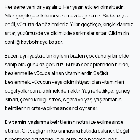
Her sene yeni bir yaş alırız. Her yaşın etkileri olmaktadır.
Yıllar geçtikçe etkilerini yüzümüzde görürüz. Sadece yüz
değil, vücutta da gözlemleriz. Yıllar geçtikçe, kırışıklıklarımız
artar, yüzümüzde ve cildimizde sarkmalar artar. Cildimizin
canlılığı kaybolmaya başlar.
Bazen aynı yaşta olan kişilerin bizden çok daha iyi bir cilde
sahip olduğunu da görürüz. Bunun sebeplerinden biri de,
beslenme ile vücuda alınan vitaminlerdir. Sağlıklı
beslenmek, vücudun veya cildin ihtiyacı olan vitaminleri
doğal yollardan alabilmek demektir. Yaş ilerledikçe, güneş
ışınları, çevre kirliliği, stres, sigara ve yaş, yaşlanmanın
belirtilerinin ortaya çıkmasında rol oynarlar.
E vitamini
yaşlanma belirtilerinin nötralize edilmesinde
etkilidir. Cilt sağlığının korunmasına katkıda bulunur. Doğal
bir nemlendirici özelliği ile günümüzde birçok güneş